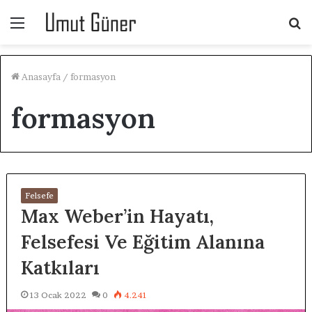
Menü
A
y
...
Anasayfa
/
formasyon
formasyon
Felsefe
Max Weber’in Hayatı,
Felsefesi Ve Eğitim Alanına
Katkıları
13 Ocak 2022
0
4.241