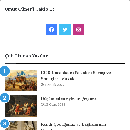
Umut Güner’i Takip Et!
F
T
I
a
w
n
c
i
s
Çok Okunan Yazılar
e
t
t
1048 Hasankale (Pasinler) Savaşı ve
b
t
a
Sonuçları Makale
7 Aralık 2022
o
e
g
Düşünceden eyleme geçmek
o
r
r
13 Ocak 2022
k
a
m
Kendi Çocuğunuz ve Başkalarının