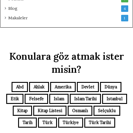
Blog
4
Makaleler
1
Konulara göz atmak ister
misin?
Abd
Ahlak
Amerika
Devlet
Dünya
Etik
Felsefe
Islam
Islam Tarihi
Istanbul
Kitap
Kitap Listesi
Osmanlı
Selçuklu
Tarih
Türk
Türkiye
Türk Tarihi